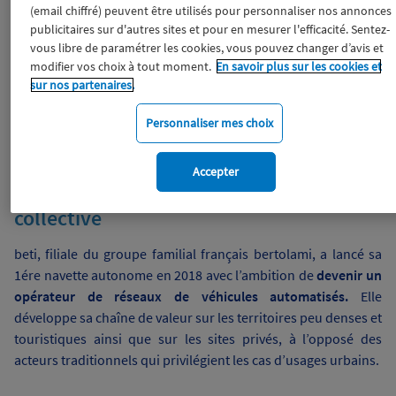
(email chiffré) peuvent être utilisés pour personnaliser nos annonces
Mobilité
Mobilité du futur
publicitaires sur d'autres sites et pour en mesurer l'efficacité. Sentez-
vous libre de paramétrer les cookies, vous pouvez changer d’avis et
modifier vos choix à tout moment.
En savoir plus sur les cookies et
sur nos partenaires.
Personnaliser mes choix
Wiztrust
Certifié avec
trusted
sources
Accepter
La Mobilité de demain sera autonome et
collective
beti, filiale du groupe familial français bertolami, a lancé sa
1ére navette autonome en 2018 avec l’ambition de
devenir un
opérateur de réseaux de véhicules automatisés.
Elle
développe sa chaîne de valeur sur les territoires peu denses et
touristiques ainsi que sur les sites privés, à l’opposé des
acteurs traditionnels qui privilégient les cas d’usages urbains.