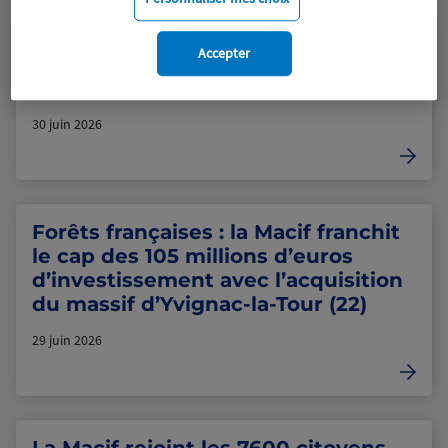
Eveiller les plus jeunes aux risques
Accepter
de l’été, c’est déjà sauver : tournée
des Mini Sauveteurs 2026
30 juin 2026
Forêts françaises : la Macif franchit
le cap des 105 millions d’euros
d’investissement avec l’acquisition
du massif d’Yvignac-la-Tour (22)
29 juin 2026