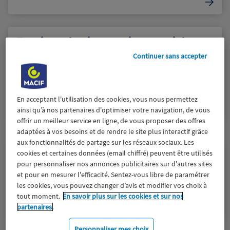
Essaimer les innovations sociales :
La Fondation Macif et l’Avise
Continuer sans accepter
dévoilent les 8 lauréats de la 12e
promotion P’INS
9 juillet 2026
En acceptant l'utilisation des cookies, vous nous permettez
ainsi qu’à nos partenaires d'optimiser votre navigation, de vous
offrir un meilleur service en ligne, de vous proposer des offres
adaptées à vos besoins et de rendre le site plus interactif grâce
aux fonctionnalités de partage sur les réseaux sociaux. Les
La Macif investira 1,5 milliard
cookies et certaines données (email chiffré) peuvent être utilisés
d’euros en faveur des enjeux de
pour personnaliser nos annonces publicitaires sur d'autres sites
et pour en mesurer l'efficacité. Sentez-vous libre de paramétrer
durabilité d’ici 2029.
les cookies, vous pouvez changer d’avis et modifier vos choix à
2 juillet 2026
tout moment.
En savoir plus sur les cookies et sur nos
partenaires.
Personnaliser mes choix