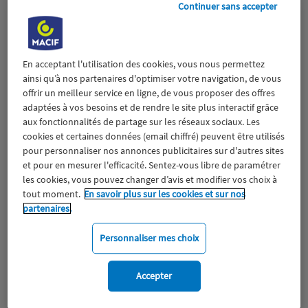
Continuer sans accepter
En acceptant l'utilisation des cookies, vous nous permettez
ainsi qu’à nos partenaires d'optimiser votre navigation, de vous
offrir un meilleur service en ligne, de vous proposer des offres
adaptées à vos besoins et de rendre le site plus interactif grâce
aux fonctionnalités de partage sur les réseaux sociaux. Les
cookies et certaines données (email chiffré) peuvent être utilisés
pour personnaliser nos annonces publicitaires sur d'autres sites
et pour en mesurer l'efficacité. Sentez-vous libre de paramétrer
“ICI on agit !” du 16 au 17 mai à Lyon
les cookies, vous pouvez changer d’avis et modifier vos choix à
tout moment.
En savoir plus sur les cookies et sur nos
- Rendez-vous sur le stand Macif
partenaires.
pour mieux connaître les enjeux de
protection de l’Océan et lutter
Personnaliser mes choix
contre les pollutions plastiques
5 mai 2025
Accepter
Engagement
Protection de l'environnement