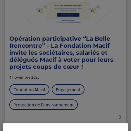
Opération participative “La Belle
Rencontre” - La Fondation Macif
invite les sociétaires, salariés et
délégués Macif à voter pour leurs
projets coups de cœur !
4 novembre 2025
Fondation Macif
Engagement
Protection de l'environnement