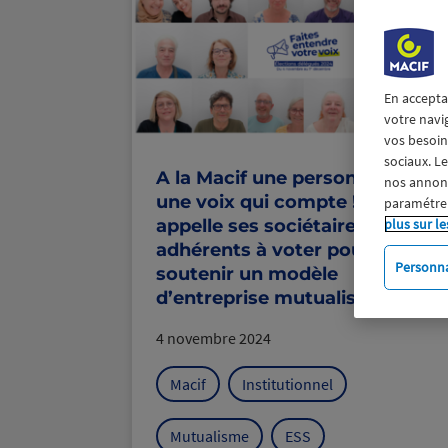
En accepta
votre navi
vos besoins
sociaux. L
A la Macif une personne, c’est
nos annonce
une voix qui compte ! La Macif
paramétrer
appelle ses sociétaires et
plus sur le
adhérents à voter pour
Personna
soutenir un modèle
d’entreprise mutualiste.
4 novembre 2024
Macif
Institutionnel
Mutualisme
ESS