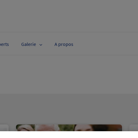
perts
Galerie
A propos