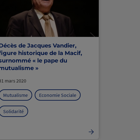
Décès de Jacques Vandier,
figure historique de la Macif,
surnommé « le pape du
mutualisme »
31 mars 2020
Mutualisme
Economie Sociale
Solidarité