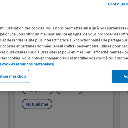
Continuer s
nt l'utilisation des cookies, vous nous permettez ainsi qu’à nos partenaires
gation, de vous offrir un meilleur service en ligne, de vous proposer des off
 et de rendre le site plus interactif grâce aux fonctionnalités de partage sur
es cookies et certaines données (email chiffré) peuvent être utilisés pour pe
Tous solidaires - Des dispositifs
s publicitaires sur d'autres sites et pour en mesurer l'efficacité. Sentez-vo
de solidarité pour faire face à
 les cookies, vous pouvez changer d’avis et modifier vos choix à tout mome
tous les aléas de la vie
s cookies et sur nos partenaires.
3 juin 2024
liser mes choix
Ac
Engagement
Solidarité
Mutualisme