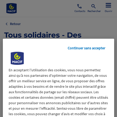
Contacts
Rechercher
Ouvrir
Retour
Tous solidaires - Des
dispositifs de solidarité pour
Continuer sans accepter
faire face à tous les aléas de
la vie
En acceptant l'utilisation des cookies, vous nous permettez
ainsi qu’à nos partenaires d'optimiser votre navigation, de vous
Dossier de presse : Tous solidaires - Des dispositifs
offrir un meilleur service en ligne, de vous proposer des offres
adaptées à vos besoins et de rendre le site plus interactif grâce
de solidarité pour faire face aux aléas de la vie
aux fonctionnalités de partage sur les réseaux sociaux. Les
cookies et certaines données (email chiffré) peuvent être utilisés
pour personnaliser nos annonces publicitaires sur d'autres sites
Pour accéder au dosier de presse digital, c'est ici.
et pour en mesurer l'efficacité. Sentez-vous libre de paramétrer
les cookies, vous pouvez changer d’avis et modifier vos choix à
3 juin 2024