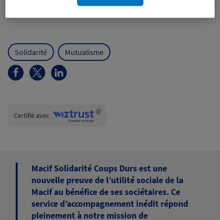
Solidarité
Mutualisme
Wiztrust
Certifié avec
trusted
sources
Macif Solidarité Coups Durs est une
nouvelle preuve de l’utilité sociale de la
Macif au bénéfice de ses sociétaires. Ce
service d’accompagnement inédit répond
pleinement à notre mission de