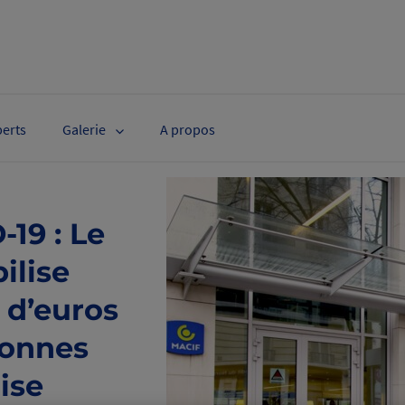
perts
Galerie
A propos
19 : Le
ilise
 d’euros
sonnes
rise