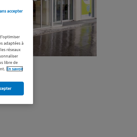
ans accepter
 d'optimiser
res adaptées à
 les réseaux
rsonnaliser
us libre de
nt.
En savoir
cepter