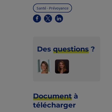
Santé - Prévoyance
Des
questions
?
Poser
Poser
votre
votre
question
question
à
à
Document
à
Marina
Marion
télécharger
Ducros
Quint