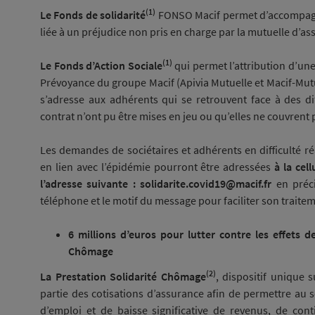
(1)
Le Fonds de solidarité
FONSO Macif permet d’accompagner
liée à un préjudice non pris en charge par la mutuelle d’as
(1)
Le Fonds d’Action Sociale
qui permet l’attribution d’un
Prévoyance du groupe Macif (Apivia Mutuelle et Macif-Mutual
s’adresse aux adhérents qui se retrouvent face à des dif
contrat n’ont pu être mises en jeu ou qu’elles ne couvrent p
Les demandes de sociétaires et adhérents en difficulté réa
en lien avec l’épidémie pourront être adressées
à la cell
l’adresse suivante : solidarite.covid19@macif.fr
en préci
téléphone et le motif du message pour faciliter son traite
6 millions d’euros pour lutter contre les effets de
Chômage
(2)
La Prestation Solidarité Chômage
, dispositif unique 
partie des cotisations d’assurance afin de permettre au 
d’emploi et de baisse significative de revenus, de cont