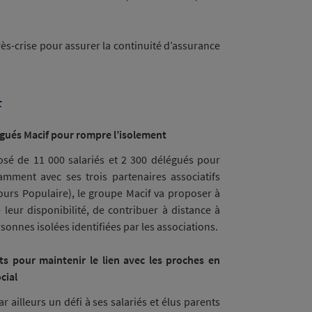
rès-crise pour assurer la continuité d’assurance
F
légués Macif pour rompre l’isolement
osé de 11 000 salariés et 2 300 délégués pour
amment avec ses trois partenaires associatifs
ours Populaire), le groupe Macif va proposer à
 leur disponibilité, de contribuer à distance à
rsonnes isolées identifiées par les associations.
nts pour maintenir le lien avec les proches en
cial
r ailleurs un défi à ses salariés et élus parents