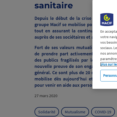
sanitaire
Depuis le début de la crise sanitaire l
groupe Macif se mobilise pour protéger 
tout en assurant la continuité de ses s
En accepta
auprès de ses sociétaires et adhérents.
votre navi
vos besoins
Fort de ses valeurs mutualistes, le gro
sociaux. L
de prendre part activement à l’effort 
nos annonce
paramétrer
des publics fragilisés par le contexte 
plus sur le
nouvelle preuve de son engagement en f
général. Ce sont plus de 20 millions d’
Personna
mobilise dès aujourd’hui et en prévisio
pour venir en aide aux personnes les plus
27 mars 2020
Solidarité
Mutualisme
COVID-19