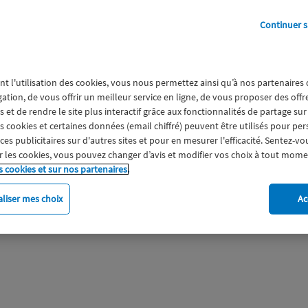
Continuer s
iée au COVID 19, le
ses collaborateurs
ervices essentiels
nt l'utilisation des cookies, vous nous permettez ainsi qu’à nos partenaires
gation, de vous offrir un meilleur service en ligne, de vous proposer des off
 et de rendre le site plus interactif grâce aux fonctionnalités de partage sur
upe Macif a décidé
es cookies et certaines données (email chiffré) peuvent être utilisés pour pe
national en faveur
s publicitaires sur d'autres sites et pour en mesurer l'efficacité. Sentez-vo
 les cookies, vous pouvez changer d’avis et modifier vos choix à tout mome
de crise sanitaire,
s cookies et sur nos partenaires.
aveur de l’intérêt
euros que le Groupe
liser mes choix
Ac
n de l’après-crise
 fragilisées :