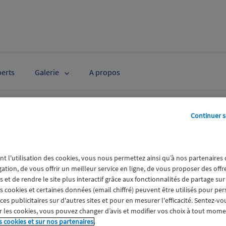
perts
Galerie
A propos
Continuer s
 en négociations exclusive
l’acquisition d’Aviva Franc
nt l'utilisation des cookies, vous nous permettez ainsi qu’à nos partenaires
gation, de vous offrir un meilleur service en ligne, de vous proposer des off
tions exclusives en vue d’acquérir Aviva France. Ce pr
 et de rendre le site plus interactif grâce aux fonctionnalités de partage sur
référence du marché de l’assurance en France.
es cookies et certaines données (email chiffré) peuvent être utilisés pour pe
s publicitaires sur d'autres sites et pour en mesurer l'efficacité. Sentez-vo
 les cookies, vous pouvez changer d’avis et modifier vos choix à tout mome
s cookies et sur nos partenaires.