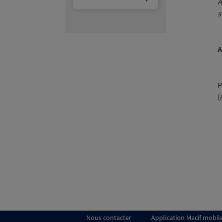
A
s
A
P
(
Nous contacter
Application Macif mobil