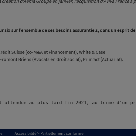
création d’Aéma Groupe en janvier, l’acquisition d’Aviva France a 
ur six sur l’ensemble de ses besoins assurantiels, dans un esprit d
Crédit Suisse (co-M&A et Financement), White & Case
Fromont Briens (Avocats en droit social), Prim’act (Actuariat).
es
Accessibilité > Partiellement conforme