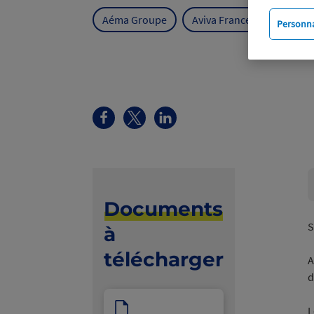
Aéma Groupe
Aviva France
Personna
Documents
S
à
télécharger
A
d
L