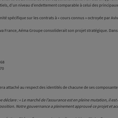
iels, d’un niveau d’endettement comparable à celui des principaux a
ité spécifique sur les contrats à « cours connus » octroyée par Avi
va France, Aéma Groupe consoliderait son projet stratégique. Dans c
 68
 70
ra attaché au respect des identités de chacune de ses composantes, 
déclare : « Le marché de l’assurance est en pleine mutation, il es
oposition. Notre gouvernance a pleinement approuvé ce projet et ac