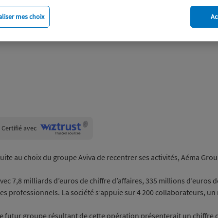
liser mes choix
Ac
Wiztrust
Certifié avec
trusted
sources
uite au choix du groupe Aviva de recentrer ses activités, Aéma Grou
vec 7,8 milliards d’euros de chiffre d’affaires, 335 millions d’euros
es professionnels. La société s’appuie sur 4 200 collaborateurs, un
e futur groupe résultant de cette opération présenterait un chiffre 