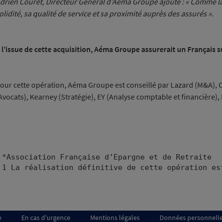
drien Couret, Directeur Général d’Aéma Groupe ajoute : « Comme la 
olidité, sa qualité de service et sa proximité auprès des assurés ».
 l’issue de cette acquisition, Aéma Groupe assurerait un Français s
our cette opération, Aéma Groupe est conseillé par Lazard (M&A), 
Avocats), Kearney (Stratégie), EY (Analyse comptable et financière), 
*Association Française d’Epargne et de Retraite 

e
En cas d'urgence
Mentions légales
Données personnell