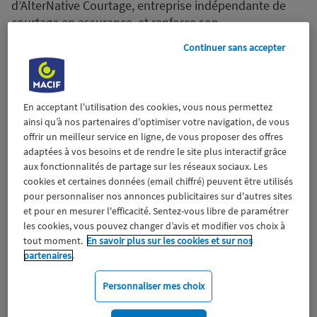
d’AlterNative Courtage, entreprise indépendante de
courtage en assurance, et renforce son
positionnement auprès des agents de la fonction
Continuer sans accepter
publique. Avec ce partenariat stratégique, Apivia
Courtage et AlterNative Courtage affirment l’ambition
commune de s’adresser aux agents de la fonction
publique avec la création de fortes synergies et un
En acceptant l'utilisation des cookies, vous nous permettez
ainsi qu’à nos partenaires d'optimiser votre navigation, de vous
partage de valeurs humaines et entrepreneuriale.
offrir un meilleur service en ligne, de vous proposer des offres
19 novembre 2021
adaptées à vos besoins et de rendre le site plus interactif grâce
aux fonctionnalités de partage sur les réseaux sociaux. Les
cookies et certaines données (email chiffré) peuvent être utilisés
pour personnaliser nos annonces publicitaires sur d'autres sites
et pour en mesurer l'efficacité. Sentez-vous libre de paramétrer
les cookies, vous pouvez changer d’avis et modifier vos choix à
tout moment.
En savoir plus sur les cookies et sur nos
partenaires.
Personnaliser mes choix