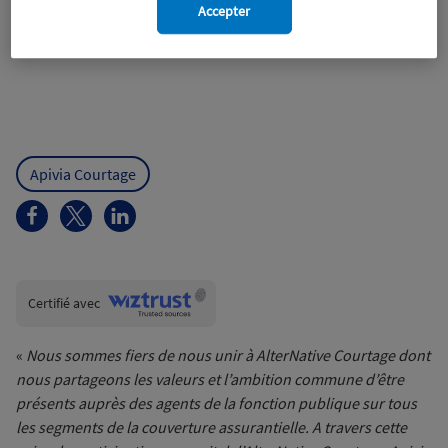
Accepter
Apivia Courtage
Wiztrust
Certifié avec
trusted
sources
«
Nous sommes fiers de nous unir à AlterNative Courtage dont
nous partageons les valeurs et l’ambition commune d’être
présents auprès des agents de la fonction publique sur tous
les segments de la couverture assurantielle. A travers cette