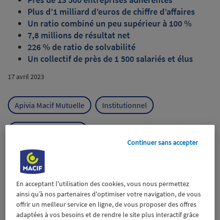
Plus d’1 milliard d’euros de chiffre d’affaires
Un ratio combiné un peu supérieur à 100 %
7,8 millions de résultat net
226 % de ratio de solvabilité
Un collectif de près de 1 500 salariés et élus
17 avril 2023
Apivia Macif Mutuelle
Institutionnel
Résultats Financiers
Continuer sans accepter
En acceptant l'utilisation des cookies, vous nous permettez
Wiztrust
Certifié avec
ainsi qu’à nos partenaires d'optimiser votre navigation, de vous
trusted
offrir un meilleur service en ligne, de vous proposer des offres
sources
adaptées à vos besoins et de rendre le site plus interactif grâce
Grâce à l’investissement et l’expertise des équipes, et malgré