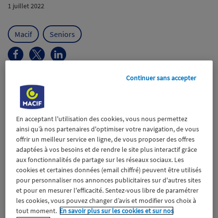
1 juillet 2022
Macif
Seniors
Continuer sans accepter
Wiztrust
Certifié avec
trusted
sources
En acceptant l'utilisation des cookies, vous nous permettez
Le 15 juillet, 4 équipes de gamers et gameuses seniors de la
ainsi qu’à nos partenaires d'optimiser votre navigation, de vous
région parisienne s’affronteront sur le jeu vidéo Wii Sports
offrir un meilleur service en ligne, de vous proposer des offres
Bowling® lors de la Finale Île-de-France du Trophée des
adaptées à vos besoins et de rendre le site plus interactif grâce
Séniors à la Japan Expo au Parc des Expositions de Villepinte.
aux fonctionnalités de partage sur les réseaux sociaux. Les
cookies et certaines données (email chiffré) peuvent être utilisés
Depuis 2 ans, la crise sanitaire du COVID-19 a mis en lumière
pour personnaliser nos annonces publicitaires sur d'autres sites
et pour en mesurer l'efficacité. Sentez-vous libre de paramétrer
des enjeux sociétaux auxquels Silver Geek et ses partenaires
les cookies, vous pouvez changer d’avis et modifier vos choix à
apportent des réponses concrètes grâce aux actions menées
tout moment.
En savoir plus sur les cookies et sur nos
depuis 2014 : lutte contre l’isolement et l’exclusion numérique