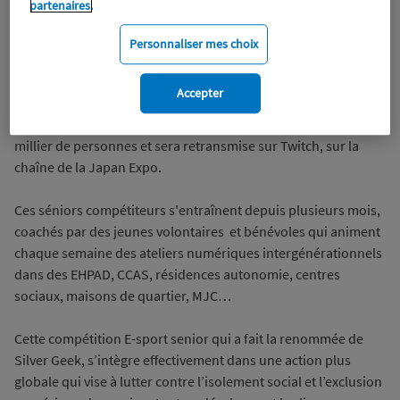
partenaires.
des seniors, et remise en activité physique adaptée pour
combattre les effets de la sédentarité.
Personnaliser mes choix
Pour la première fois, l’association sera présente en région
Accepter
parisienne pour une finale régionale. La compétition se
tiendra sur la scène Také devant un public de presque un
millier de personnes et sera retransmise sur Twitch, sur la
chaîne de la Japan Expo.
Ces séniors compétiteurs s'entraînent depuis plusieurs mois,
coachés par des jeunes volontaires et bénévoles qui animent
chaque semaine des ateliers numériques intergénérationnels
dans des EHPAD, CCAS, résidences autonomie, centres
sociaux, maisons de quartier, MJC…
Cette compétition E-sport senior qui a fait la renommée de
Silver Geek, s’intègre effectivement dans une action plus
globale qui vise à lutter contre l’isolement social et l’exclusion