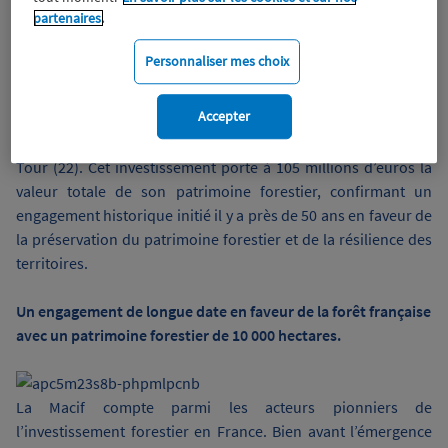
partenaires.
Wiztrust
Certifié avec
trusted
Personnaliser mes choix
sources
Fidèle à sa stratégie d’investissement durable et tournée vers
Accepter
le bien commun, la Macif renforce son ancrage dans la forêt
française avec l'acquisition d'un nouveau massif à Yvignac-la-
Tour (22). Cet investissement porte à 105 millions d’euros la
valeur totale de son patrimoine forestier, confirmant un
engagement historique initié il y a près de 50 ans en faveur de
la préservation du patrimoine forestier et de la résilience des
territoires.
Un engagement de longue date en faveur de la forêt française
avec un patrimoine forestier de 10 000 hectares.
La Macif compte parmi les acteurs pionniers de
l’investissement forestier en France. Bien avant l’émergence