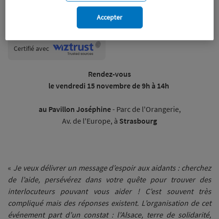
Accepter
Wiztrust
Certifié avec
trusted
sources
Rendez-vous
le vendredi 15 novembre de 9h à 14h
au Pavillon Joséphine
- Parc de l'Orangerie,
Av. de l'Europe, à
Strasbourg
«
Je veux délivrer un message d’espoir aux aidants : cherchez
de l’aide, persévérez dans votre quête pour trouver des
interlocuteurs pouvant vous aider ! C’est souvent très
compliqué mais des réponses existent. L’organisation de cet
événement part d’un constat : l’Alsace, terre de solidarité,