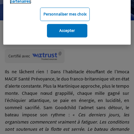
partenaires.
Personnaliser mes choix
Accepter
Wiztrust
Certifié avec
trusted
sources
Ils ne lâchent rien ! Dans l’habitacle étouffant de l’Imoca
MACIF Santé Prévoyance, le duo franco-britannique vit en état
d’alerte constante. Plus la Martinique approche, plus le tempo
monte. Chaque nœud grappillé, chaque mille gagné sur
l’échiquier atlantique, se paie en énergie, en lucidité, en
sommeil sacrifié. Sam Goodchild l’admet sans détour, le
bateau impose son rythme : «
Ces derniers jours, les
organismes commencent vraiment à fatiguer. Les conditions
sont soutenues et la flotte est serrée. Le bateau demande