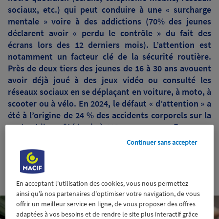
sociaux, etc.) qui peut conduire à une « surcharge
mentale » voire à des addictions (70% des jeunes
déclarent avoir « perdu le contrôle » du fait des
écrans lors des 12 derniers mois). L’attention est
notamment un facteur clé de la sécurité routière.
Près de deux tiers des jeunes de 16 à 30 ans avouent
avoir déjà joué à des jeux vidéo ou consulté les
réseaux sociaux en se déplaçant en voiture, à moto, à
scooter ou à vélo. En 2024, le défaut « d’attention » a
été à l’origine de 24 % des accidents corporels sur la
route et il a coûté la vie à 419 personnes en France.
Continuer sans accepter
27 octobre 2025
En acceptant l'utilisation des cookies, vous nous permettez
ainsi qu’à nos partenaires d'optimiser votre navigation, de vous
offrir un meilleur service en ligne, de vous proposer des offres
adaptées à vos besoins et de rendre le site plus interactif grâce