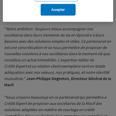
Accepter
Wiztrust
Certifié avec
trusted
sources
"
Notre ambition : toujours mieux accompagner nos
sociétaires dans leurs moments de vie et répondre à leurs
besoins avec des solutions simples et utiles. Ce partenariat en
est une concrétisation et va nous permettre de proposer de
nouvelles solutions à nos sociétaires dans le moment clé que
constitue un achat immobilier. L'expertise métier de
Crédit Expert et sa relation client exemplaire sont en totale
adéquation avec nos valeurs, nos pratiques, et notre identité
mutualiste.
"
Jean-Philippe Dogneton, Directeur Général de la
Macif
.
"N
ous croyons beaucoup en ce partenariat qui permettra à
Crédit Expert de proposer aux sociétaires de la Macif des
solutions adaptées en matière de courtage en crédit
immobilier. Nous souhaitons leur apporter une expertise et