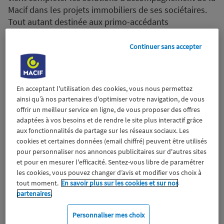
Macif dans les projets immobiliers de ses sociétaires.
Tout autant destinée aux primo-accédants
(notamment les jeunes familles et les jeunes), aux
acquéreurs d’un deuxième bien immobilier, ou encore
Continuer sans accepter
aux investisseurs locatifs, elle permettra aux
sociétaires de la Macif de bénéficier d’un parcours de
recherche et de négociation de crédit marqué par une
En acceptant l'utilisation des cookies, vous nous permettez
qualité d’écoute et de conseil personnalisés. Le
ainsi qu’à nos partenaires d'optimiser votre navigation, de vous
partenariat stratégique entre Macif et Crédit Expert
offrir un meilleur service en ligne, de vous proposer des offres
s’appuiera sur leurs valeurs communes basées sur
adaptées à vos besoins et de rendre le site plus interactif grâce
l’excellence relationnelle et la recherche de la
aux fonctionnalités de partage sur les réseaux sociaux. Les
satisfaction du sociétaire et du client.
cookies et certaines données (email chiffré) peuvent être utilisés
pour personnaliser nos annonces publicitaires sur d'autres sites
1 décembre 2021
et pour en mesurer l'efficacité. Sentez-vous libre de paramétrer
les cookies, vous pouvez changer d’avis et modifier vos choix à
tout moment.
En savoir plus sur les cookies et sur nos
Macif
partenaires.
Personnaliser mes choix