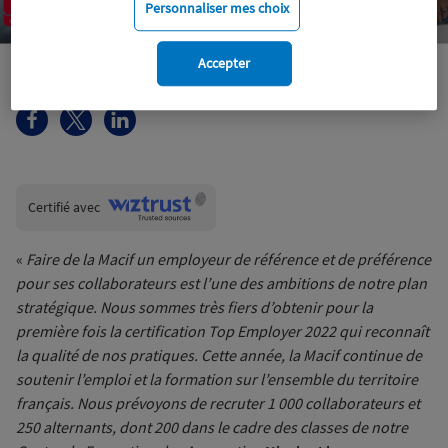
Personnaliser mes choix
Accepter
Macif
Institutionnel
Wiztrust
Certifié avec
trusted
sources
«
Faire de la Macif un employeur de référence et de préférence
pour ses collaborateurs est l’une des ambitions de notre plan
stratégique. Nous sommes très fiers d’obtenir pour la
première fois la certification Top Employer 2022 qui reconnaît
la qualité de nos pratiques. Cette année, la Macif continue de
soutenir l’emploi et la formation sur l’ensemble du territoire
français. Nous prévoyons de recruter 1 000 collaborateurs et
250 alternants, dont 200 dans le cadre des classes de notre