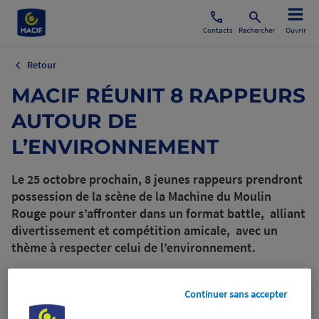
Contacts
Rechercher
Ouvrir
Retour
MACIF RÉUNIT 8 RAPPEURS
AUTOUR DE
L’ENVIRONNEMENT
Le 25 octobre prochain, 8 jeunes rappeurs prendront
possession de la scène de la Machine du Moulin
Rouge pour s’affronter dans un format battle, alliant
divertissement et compétition amicale, avec un
thème à respecter celui de l’environnement.
22 octobre 2024
Continuer sans accepter