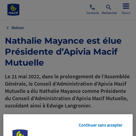
Contacts
Rechercher
Ouvrir
Retour
Nathalie Mayance est élue
Présidente d’Apivia Macif
Mutuelle
Le 21 mai 2022, dans le prolongement de l’Assemblée
Générale, le Conseil d’Administration d’Apivia Macif
Mutuelle a élu Nathalie Mayance comme Présidente
du Conseil d’Administration d’Apivia Macif Mutuelle,
succédant ainsi à Edwige Langronier.
23 mai 2022
Continuer sans accepter