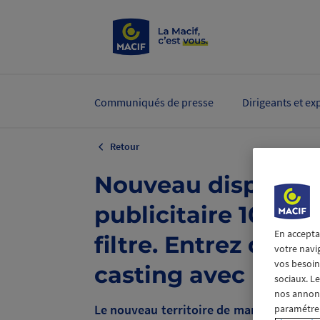
Communiqués de presse
Dirigeants et ex
Retour
Nouveau dispositif
publicitaire 100% 
En accepta
filtre. Entrez dans 
votre navi
vos besoins
casting avec la Mac
sociaux. L
nos annonce
Le nouveau territoire de marque de la Ma
paramétrer