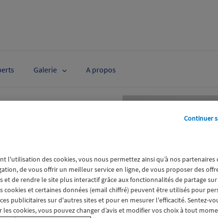
perts
Galerie
A propos
Continuer s
sans
nt l'utilisation des cookies, vous nous permettez ainsi qu’à nos partenaires
la boîte à
gation, de vous offrir un meilleur service en ligne, de vous proposer des off
 et de rendre le site plus interactif grâce aux fonctionnalités de partage sur
if !
es cookies et certaines données (email chiffré) peuvent être utilisés pour pe
s publicitaires sur d'autres sites et pour en mesurer l'efficacité. Sentez-vo
cif, lancé en 2021,
 les cookies, vous pouvez changer d’avis et modifier vos choix à tout mome