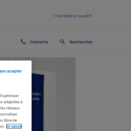
< Accéder à macif.fr
Contacts
Rechercher
ans accepter
 d'optimiser
res adaptées à
 les réseaux
rsonnaliser
us libre de
nt.
En savoir