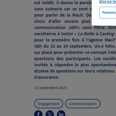
plus sur le
est inédit. Il donne la parole à ses socié
sans scénario car ce sont eux qui son
Personna
pour parler de la Macif. Dans ce cadre,
choix d’aller encore plus loin dan
communication 100% sans filtre. Ainsi
sociétaires à tester «
La Boîte à Casting
»
pour la première fois à l’agence Maci
(60) du 12 au 14 septembre. Un.e hôte.
sur place pour présenter ce concept iné
questions des participants. Les sociét
invités à répondre le plus spontanéme
dizaine de questions sur leurs relations
d’assurance.
11 septembre 2023
Engagement
Communication