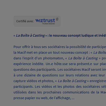
Wiztrust
Certifié avec
trusted
sources
«
La Boîte à
Casting
» : le nouveau concept ludique et inédi
Pour offrir à tous ses sociétaires la possibilité de parti
la Macif met en place un tout nouveau concept : «
La Boîte
dans l’esprit d’un photomaton, «
La Boîte à Casting
» pr
expérience inédite. Un.e hôte.sse sera présent.e sur pl
questions des participants. Les sociétaires Macif seront i
à une dizaine de questions sur leurs relations avec leur
capture vidéos et photos, «
La Boîte à Casting
» enregistr
participants. Les vidéos et les photos des sociétaires sé
utilisées dans les prochaines communications de la Mac
presse papier ou web, de l’affichage, ...