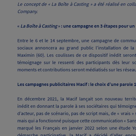
Le concept de « La Boîte à Casting » a été réalisé en co
Company.
«
La Boîte à
Casting
» : une campagne en 3 étapes pour un d
Entre le 6 et le 14 septembre, une campagne de commun
sociaux annoncera au grand public l’installation de la
Maximin (60).
Les coulisses de ce dispositif inédit seron
témoignage sur le ressenti des participants dès leur so
moments et contributions seront médiatisés sur les réseau
Les campagnes publicitaires Macif : le choix d’une parole 1
En décembre 2021, la Macif lançait son nouveau territ
inédit en donnant la parole à ses sociétaires qui témoigne
d’acteur, pas de scénario, pas de script mais, de « vrais »
mais qui a fonctionné puisque cette communication « Sans Fi
marqué les Français en janvier 2022 selon une étude Y
démarche participative, la Macif a décidé d’aller en