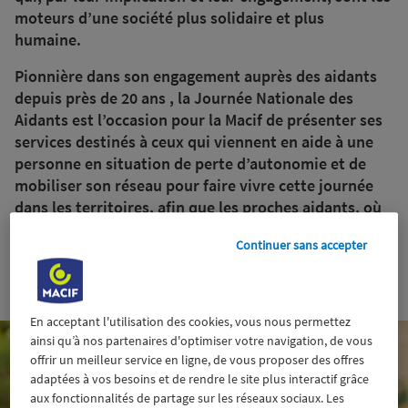
moteurs d’une société plus solidaire et plus
humaine.
Pionnière dans son engagement auprès des aidants
depuis près de 20 ans , la Journée Nationale des
Aidants est l’occasion pour la Macif de présenter ses
services destinés à ceux qui viennent en aide à une
personne en situation de perte d’autonomie et de
mobiliser son réseau pour faire vivre cette journée
dans les territoires, afin que les proches aidants, où
qu’ils soient, puissent participer à cette journée qui
Continuer sans accepter
leur est dédiée !
28 septembre 2021
En acceptant l'utilisation des cookies, vous nous permettez
ainsi qu’à nos partenaires d'optimiser votre navigation, de vous
offrir un meilleur service en ligne, de vous proposer des offres
adaptées à vos besoins et de rendre le site plus interactif grâce
aux fonctionnalités de partage sur les réseaux sociaux. Les