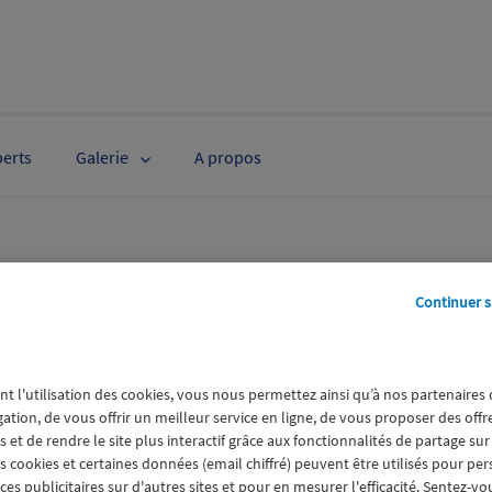
perts
Galerie
A propos
 : La
Continuer s
tout
é aux
nt l'utilisation des cookies, vous nous permettez ainsi qu’à nos partenaires
mentaux
gation, de vous offrir un meilleur service en ligne, de vous proposer des off
 et de rendre le site plus interactif grâce aux fonctionnalités de partage sur
es cookies et certaines données (email chiffré) peuvent être utilisés pour pe
a à l’Hôtel de
s publicitaires sur d'autres sites et pour en mesurer l'efficacité. Sentez-vo