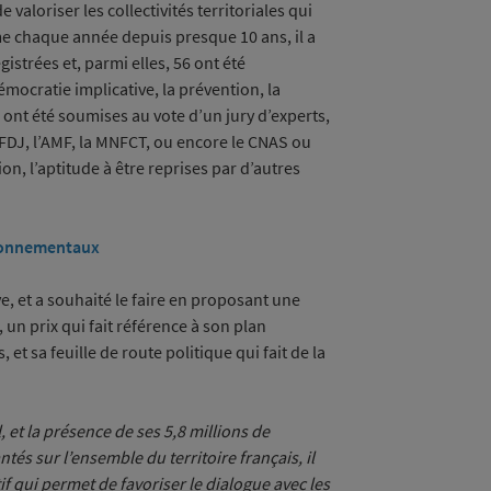
 valoriser les collectivités territoriales qui
e chaque année depuis presque 10 ans, il a
strées et, parmi elles, 56 ont été
émocratie implicative, la prévention, la
 ont été soumises au vote d’un jury d’experts,
 FDJ, l’AMF, la MNFCT, ou encore le CNAS ou
ion, l’aptitude à être reprises par d’autres
ironnementaux
ive, et a souhaité le faire en proposant une
un prix qui fait référence à son plan
et sa feuille de route politique qui fait de la
 et la présence de ses 5,8 millions de
tés sur l’ensemble du territoire français, il
f qui permet de favoriser le dialogue avec les