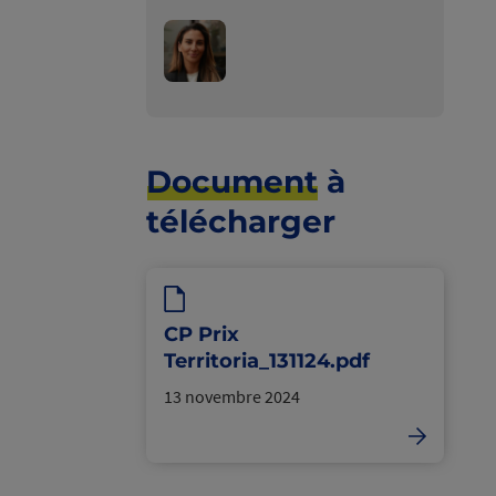
Poser
votre
question
à
Document
à
Joanne
télécharger
Benhaim
CP Prix
Territoria_131124.pdf
13 novembre 2024