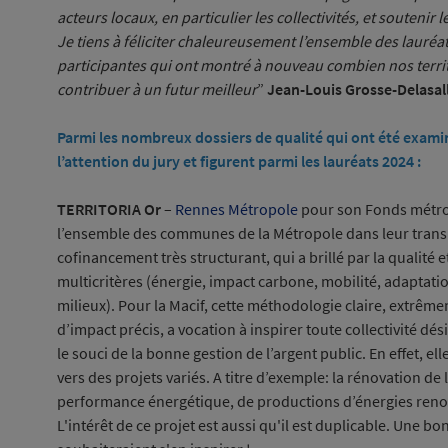
acteurs locaux, en particulier les collectivités, et soutenir
Je tiens à féliciter chaleureusement l’ensemble des lauréats 
participantes qui ont montré à nouveau combien nos territ
contribuer à un futur meilleur
”
Jean-Louis Grosse-Delasall
Parmi les nombreux dossiers de qualité qui ont été examin
l’attention du jury et figurent parmi les lauréats 2024 :
TERRITORIA Or
–
Rennes Métropole
pour son Fonds métrop
l’ensemble des communes de la Métropole dans leur transit
cofinancement très structurant, qui a brillé par la qualité e
multicritères (énergie, impact carbone, mobilité, adaptati
milieux). Pour la Macif, cette méthodologie claire, extrême
d’impact précis, a vocation à inspirer toute collectivité dé
le souci de la bonne gestion de l’argent public. En effet, e
vers des projets variés. A titre d’exemple: la rénovation de 
performance énergétique, de productions d’énergies renouv
L'intérêt de ce projet est aussi qu'il est duplicable. Une bo