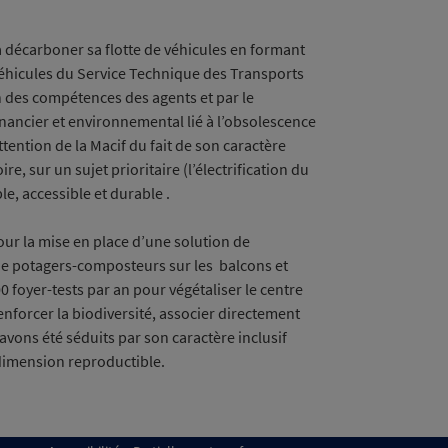
à décarboner sa flotte de véhicules en formant
 véhicules du Service Technique des Transports
n des compétences des agents et par le
financier et environnemental lié à l’obsolescence
ttention de la Macif du fait de son caractère
e, sur un sujet prioritaire (l’électrification du
e, accessible et durable .
r la mise en place d’une solution de
de potagers-composteurs sur les balcons et
0 foyer-tests par an pour végétaliser le centre
 renforcer la biodiversité, associer directement
 avons été séduits par son caractère inclusif
 dimension reproductible.