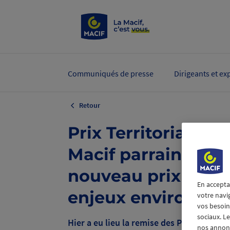
Communiqués de presse
Dirigeants et ex
Retour
Prix Territoria 2024
Macif parraine un 
nouveau prix dédi
En accepta
enjeux environne
votre navi
vos besoins
sociaux. L
Hier a eu lieu la remise des Prix Territori
nos annonce