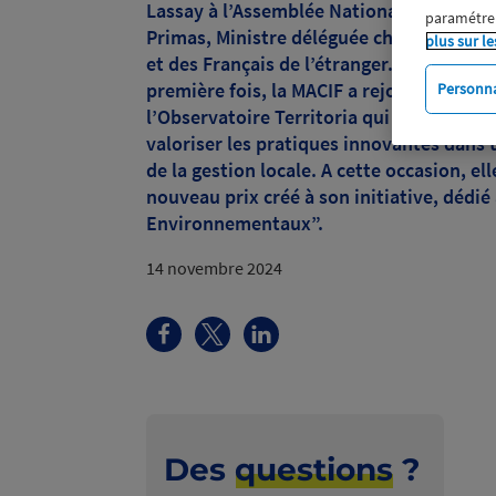
Lassay à l’Assemblée Nationale en prése
paramétrer
Primas, Ministre déléguée chargée du C
plus sur le
et des Français de l’étranger. Cette anné
première fois, la MACIF a rejoint le club 
Personna
l’Observatoire Territoria qui s'attache à 
valoriser les pratiques innovantes dans
de la gestion locale. A cette occasion, el
nouveau prix créé à son initiative, dédi
Environnementaux”.
14 novembre 2024
Des
questions
?