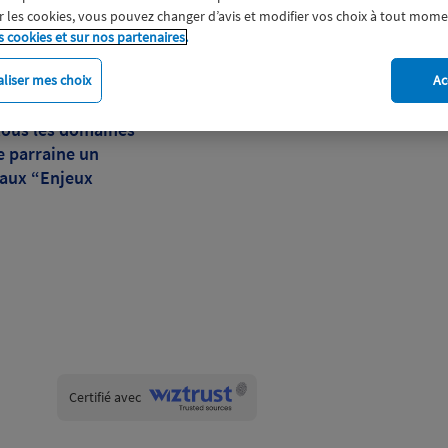
nce de Sophie
 les cookies, vous pouvez changer d’avis et modifier vos choix à tout mome
ommerce extérieur
s cookies et sur nos partenaires.
e et pour la
des partenaires de
liser mes choix
Ac
identifier et à
 tous les domaines
le parraine un
é aux “Enjeux
Wiztrust
Certifié avec
trusted
sources