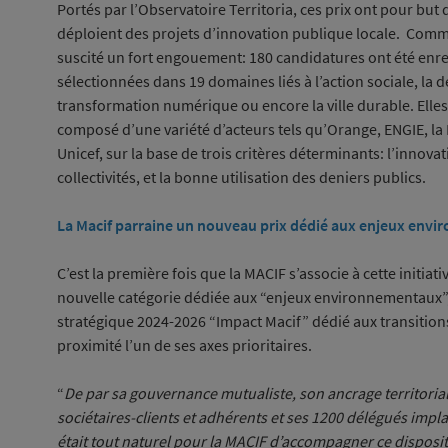
Portés par l’Observatoire Territoria, ces prix ont pour but de
déploient des projets d’innovation publique locale. Comm
suscité un fort engouement: 180 candidatures ont été enregi
sélectionnées dans 19 domaines liés à l’action sociale, la d
transformation numérique ou encore la ville durable. Elles
composé d’une variété d’acteurs tels qu’Orange, ENGIE, la
Unicef, sur la base de trois critères déterminants: l’innovat
collectivités, et la bonne utilisation des deniers publics.
La Macif parraine un nouveau prix dédié aux enjeux env
C’est la première fois que la MACIF s’associe à cette initiat
nouvelle catégorie dédiée aux “enjeux environnementaux”, 
stratégique 2024-2026 “Impact Macif” dédié aux transitions, 
proximité l’un de ses axes prioritaires.
“
De par sa gouvernance mutualiste, son ancrage territorial,
sociétaires-clients et adhérents et ses 1200 délégués implan
était tout naturel pour la MACIF d’accompagner ce dispositi