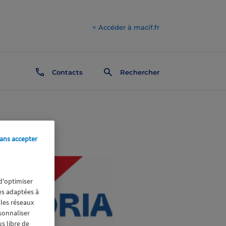
< Accéder à macif.fr
Contacts
Rechercher
ans accepter
 d'optimiser
res adaptées à
 les réseaux
rsonnaliser
us libre de