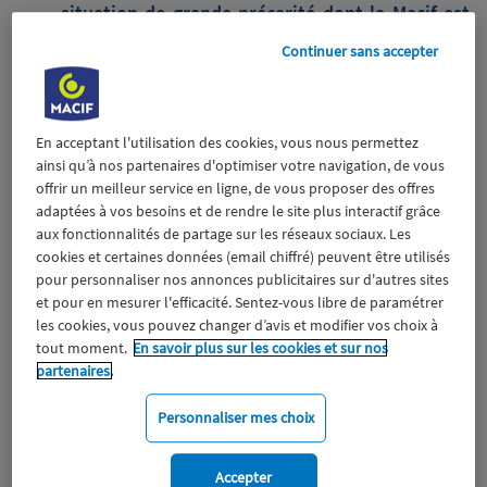
situation de grande précarité dont la Macif est
partenaire.
Continuer sans accepter
Une conférence pédagogique sur l’épargne
durable et responsable
L’inauguration de la nouvelle agence Macif à
Beaune,
au 14bis, impasse Jean-Baptiste
En acceptant l'utilisation des cookies, vous nous permettez
ainsi qu’à nos partenaires d'optimiser votre navigation, de vous
Gambut
en présence de Philippe Perrault,
offrir un meilleur service en ligne, de vous proposer des offres
Président de la Macif, d'Alain Suguenot, Maire de
adaptées à vos besoins et de rendre le site plus interactif grâce
Beaune, et de son adjointe Charlotte Fougere,
aux fonctionnalités de partage sur les réseaux sociaux. Les
conseillère départementale de la Côte d'Or.
cookies et certaines données (email chiffré) peuvent être utilisés
pour personnaliser nos annonces publicitaires sur d'autres sites
13 mars 2023
et pour en mesurer l'efficacité. Sentez-vous libre de paramétrer
les cookies, vous pouvez changer d’avis et modifier vos choix à
tout moment.
En savoir plus sur les cookies et sur nos
Institutionnel
Engagement
partenaires.
Personnaliser mes choix
Accepter