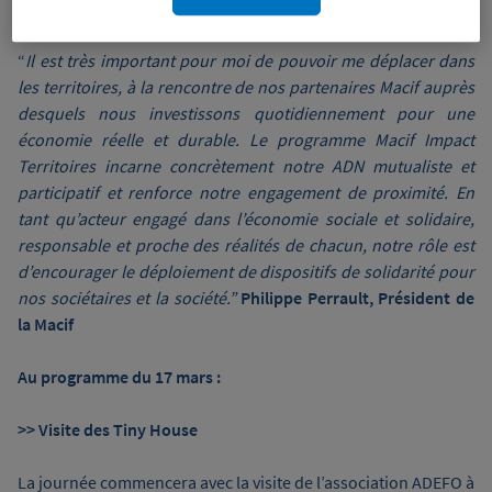
Wiztrust
Certifié avec
trusted
sources
“
Il est très important pour moi de pouvoir me déplacer dans
les territoires, à la rencontre de nos partenaires Macif auprès
desquels nous investissons quotidiennement pour une
économie réelle et durable. Le programme Macif Impact
Territoires incarne concrètement notre ADN mutualiste et
participatif et renforce notre engagement de proximité. En
tant qu’acteur engagé dans l’économie sociale et solidaire,
responsable et proche des réalités de chacun, notre rôle est
d’encourager le déploiement de dispositifs de solidarité pour
nos sociétaires et la société.”
Philippe Perrault, Président de
la Macif
Au programme du 17 mars :
>> Visite des Tiny House
La journée commencera avec la visite de l’association ADEFO à