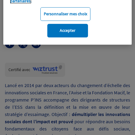
partenaires.
Personnaliser mes choix
Fondation Macif
Innovation sociale
Accepter
Wiztrust
Certifié avec
trusted
sources
Lancé en 2014 par deux acteurs du changement d’échelle des
innovations sociales en France, l’Avise et la Fondation Macif, le
programme P’INS accompagne des dirigeants de structures
de l’ESS dans la définition et la mise en œuvre de leur
stratégie d’essaimage. Objectif :
démultiplier les innovations
sociales dont l’impact est prouvé
pour répondre aux besoins
fondamentaux des citoyens face aux défis sociaux,