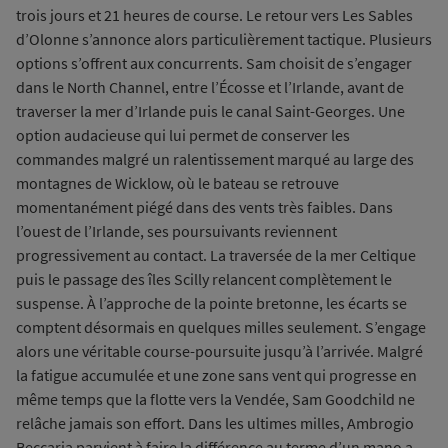
trois jours et 21 heures de course. Le retour vers Les Sables
d’Olonne s’annonce alors particulièrement tactique. Plusieurs
options s’offrent aux concurrents. Sam choisit de s’engager
dans le North Channel, entre l’Écosse et l’Irlande, avant de
traverser la mer d’Irlande puis le canal Saint-Georges. Une
option audacieuse qui lui permet de conserver les
commandes malgré un ralentissement marqué au large des
montagnes de Wicklow, où le bateau se retrouve
momentanément piégé dans des vents très faibles. Dans
l’ouest de l’Irlande, ses poursuivants reviennent
progressivement au contact. La traversée de la mer Celtique
puis le passage des îles Scilly relancent complètement le
suspense. À l’approche de la pointe bretonne, les écarts se
comptent désormais en quelques milles seulement. S’engage
alors une véritable course-poursuite jusqu’à l’arrivée. Malgré
la fatigue accumulée et une zone sans vent qui progresse en
même temps que la flotte vers la Vendée, Sam Goodchild ne
relâche jamais son effort. Dans les ultimes milles, Ambrogio
Beccaria parvient à faire la différence au terme d’un mano a