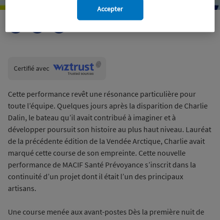
Accepter
Wiztrust
Certifié avec
trusted
sources
Cette performance revêt une résonance particulière pour
toute l’équipe. Quelques jours après la disparition de Charlie
Dalin, le bateau qu’il avait contribué à imaginer et à
développer poursuit son histoire au plus haut niveau. Lauréat
de la précédente édition de la Vendée Arctique, Charlie avait
marqué cette course de son empreinte. Cette nouvelle
performance de MACIF Santé Prévoyance s’inscrit dans la
continuité d’un projet dont il était l’un des principaux
artisans.
Une course menée aux avant-postes Dès la première nuit de