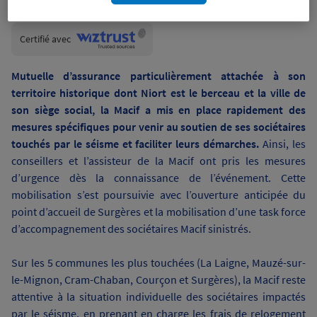
Wiztrust
Certifié avec
trusted
sources
Mutuelle d’assurance particulièrement attachée à son
territoire historique dont Niort est le berceau et la ville de
son siège social, la Macif a mis en place rapidement des
mesures spécifiques pour venir au soutien de ses sociétaires
touchés par le séisme et faciliter leurs démarches.
Ainsi, les
conseillers et l’assisteur de la Macif ont pris les mesures
d’urgence dès la connaissance de l’événement. Cette
mobilisation s’est poursuivie avec l’ouverture anticipée du
point d’accueil de Surgères et la mobilisation d’une task force
d’accompagnement des sociétaires Macif sinistrés.
Sur les 5 communes les plus touchées (La Laigne, Mauzé-sur-
le-Mignon, Cram-Chaban, Courçon et Surgères), la Macif reste
attentive à la situation individuelle des sociétaires impactés
par le séisme, en prenant en charge les frais de relogement