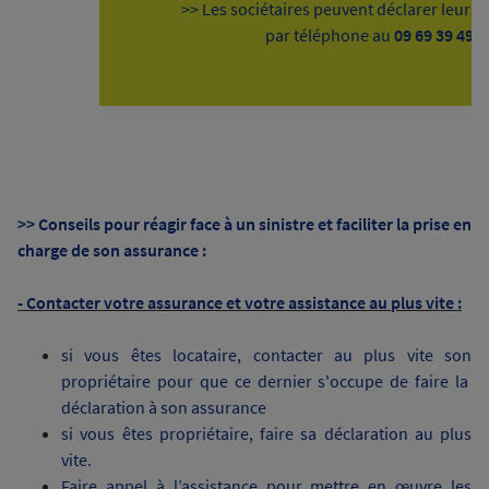
>> Les sociétaires peuvent déclarer leurs si
par téléphone au
09 69 39 49 
>> Conseils pour réagir face à un sinistre et faciliter la prise en
charge de son assurance :
- Contacter votre assurance et votre assistance au plus vite :
si vous êtes locataire, contacter au plus vite son
propriétaire pour que ce dernier s'occupe de faire la
déclaration à son assurance
si vous êtes propriétaire, faire sa déclaration au plus
vite.
Faire appel à l’assistance pour mettre en œuvre les