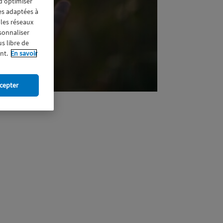
 d'optimiser
res adaptées à
 les réseaux
rsonnaliser
us libre de
nt.
En savoir
cepter