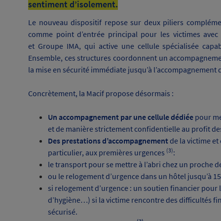
sentiment d’isolement.
Le nouveau dispositif repose sur deux piliers compléme
comme point d’entrée principal pour les victimes ave
et
Groupe IMA
, qui active une cellule spécialisée capa
Ensemble, ces structures coordonnent un accompagnement 
la mise en sécurité immédiate jusqu’à l’accompagnement d
Concrètement, la Macif propose désormais :
Un accompagnement par une cellule dédiée
pour met
et de manière strictement confidentielle au profit d
Des prestations d’accompagnement
de la victime et
(3)
particulier, aux premières urgences
:
le transport pour se mettre à l’abri chez un proche d
ou le relogement d’urgence dans un hôtel jusqu’à 15 
si relogement d’urgence : un soutien financier pour
d’hygiène…) si la victime rencontre des difficultés 
sécurisé.