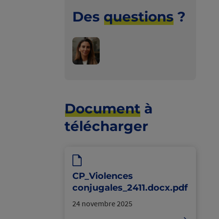
Des
questions
?
Poser
votre
question
à
Document
à
Joanne
télécharger
Benhaim
CP_Violences
conjugales_2411.docx.pdf
24 novembre 2025