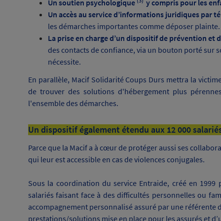
(3)
Un soutien psychologique
y compris pour les enf
Un accès au service d’informations juridiques par 
les démarches importantes comme déposer plainte.
La prise en charge d’un dispositif de prévention et d
des contacts de confiance, via un bouton porté sur soi
nécessite.
En parallèle, Macif Solidarité Coups Durs mettra la victime
de trouver des solutions d'hébergement plus pérenn
l'ensemble des démarches.
Un dispositif également étendu aux 12 000 salariés
Parce que la Macif a à cœur de protéger aussi ses collabora
qui leur est accessible en cas de violences conjugales.
Sous la coordination du service Entraide, créé en 1999 
salariés faisant face à des difficultés personnelles ou fam
accompagnement personnalisé assuré par une référente dé
prestations/solutions mise en place pour les assurés et