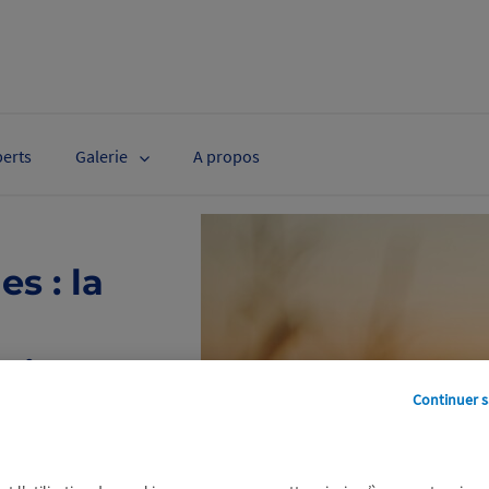
perts
Galerie
A propos
s : la
ction
Continuer s
riés