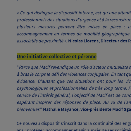
« Ce qui distingue le dispositif interne, est qu’une atten
professionnels des situations d’urgence et à la reconstr
plusieurs mesures peuvent être mises en place : u
accompagnement en termes de mobilité géographique o
associatifs de proximité »
,
Nicolas Llorens, Directeur des 
Une initiative collective et pérenne
"
Parce que Macif revendique un rôle d'acteur mutualiste so
à bras le corps le défi des violences conjugales. En tant q
évidence. D'autant que ces situations ont pour les vi
psychologiques et professionnelles de très long terme. F
service de l'intérêt général, l'objectif de Macif est de co
espérant inspirer des réponses de place. Au vu de l'amp
bienvenues
."
Nathalie Mayance, vice-présidente Macif Sg
Ce nouveau dispositif s’inscrit dans la continuité des en
ans : protéger, accompagner et agir auprès de ses sociétai