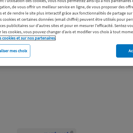
nt l'utilisation des cookies, vous nous permettez ainsi qu’à nos partenaires
gation, de vous offrir un meilleur service en ligne, de vous proposer des off
chent chaque année
 et de rendre le site plus interactif grâce aux fonctionnalités de partage sur
 Macif renforce son
es cookies et certaines données (email chiffré) peuvent être utilisés pour pe
ouveau dispositif
s publicitaires sur d'autres sites et pour en mesurer l'efficacité. Sentez-vo
arité partagée et
 les cookies, vous pouvez changer d’avis et modifier vos choix à tout mome
e prise en charge
s cookies et sur nos partenaires.
ssurés victimes de
(1)
trats détenus
et
liser mes choix
Ac