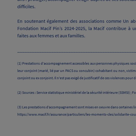
difficiles.
En soutenant également des associations comme Un abr
Fondation Macif Pin’s 2024-2025, la Macif contribue à un
faites aux femmes et aux familles.
________________________________________________
(1) Prestations d'accompagnement accessibles aux personnes physiques sociét
leur conjoint (marié, lié par un PACS ou concubin) cohabitant ou non, victim
conjoint ou ex conjoint. Il n'est pas exigé de justificatif de ces violences pour
(2) Sources : Service statistique ministériel de la sécurité intérieure (SSMSI) 
(3) Les prestations d’accompagnement sont mises en oeuvre dans certaines lim
https://www.macif.fr/assurance/particuliers/les-moments-cles/solidarite-co