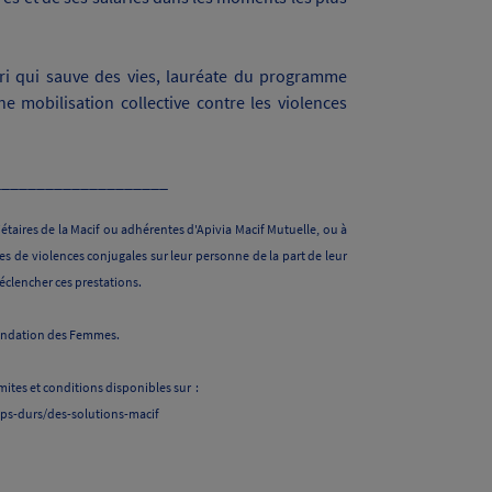
i qui sauve des vies, lauréate du programme
e mobilisation collective contre les violences
____________________
aires de la Macif ou adhérentes d'Apivia Macif Mutuelle, ou à
es de violences conjugales sur leur personne de la part de leur
 déclencher ces prestations.
; Fondation des Femmes.
ites et conditions disponibles sur :
ups-durs/des-solutions-macif