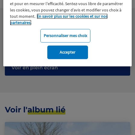
trusted
et pour en mesurer l'efficacité. Sentez-vous libre de paramétrer
sources
les cookies, vous pouvez changer d’avis et modifier vos choix à
tout moment.
En savoir plus sur les cookies et sur nos
partenaires.
Tous droits réservés
Personnaliser mes choix
Télécharger le fichier
Accepter
Voir en plein écran
Voir l'
album lié