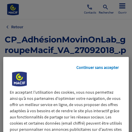
Contacts
Rechercher
Ouvrir
Retour
CP_AdhésionMovinOnLab_g
roupeMacif_VA_27092018_.p
df
Continuer sans accepter
21 novembre 2018
Mobilité
Innovation
En acceptant l'utilisation des cookies, vous nous permettez
ainsi qu’à nos partenaires d'optimiser votre navigation, de vous
offrir un meilleur service en ligne, de vous proposer des offres
adaptées à vos besoins et de rendre le site plus interactif grâce
aux fonctionnalités de partage sur les réseaux sociaux. Les
cookies et certaines données (email chiffré) peuvent être utilisés
Wiztrust
Certifié avec
pour personnaliser nos annonces publicitaires sur d'autres sites