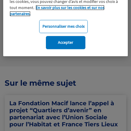
les cookies, vous pouvez changer d’avis et modifier vos choix à
Tous droits réservés
tout moment.
En savoir plus sur les cookies et sur nos
partenaires.
Télécharger le fichier
Personnaliser mes choix
Voir en plein écran
Accepter
Sur le même sujet
La Fondation Macif lance l’appel à
projet “Quartiers d’avenir” en
partenariat avec l’Union Sociale
pour l’Habitat et France Tiers Lieux