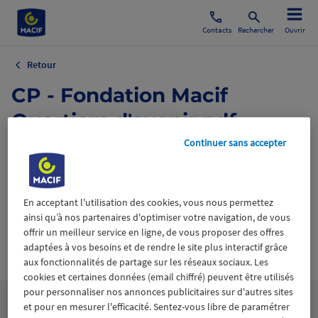
Contacts
Rechercher
Ouvrir
Retour
CP - Fondation Macif
Quartiers d'avenir.pdf
Continuer sans accepter
2 juin 2022
En acceptant l'utilisation des cookies, vous nous permettez
ainsi qu’à nos partenaires d'optimiser votre navigation, de vous
offrir un meilleur service en ligne, de vous proposer des offres
adaptées à vos besoins et de rendre le site plus interactif grâce
Wiztrust
Certifié avec
aux fonctionnalités de partage sur les réseaux sociaux. Les
trusted
sources
cookies et certaines données (email chiffré) peuvent être utilisés
pour personnaliser nos annonces publicitaires sur d'autres sites
et pour en mesurer l'efficacité. Sentez-vous libre de paramétrer