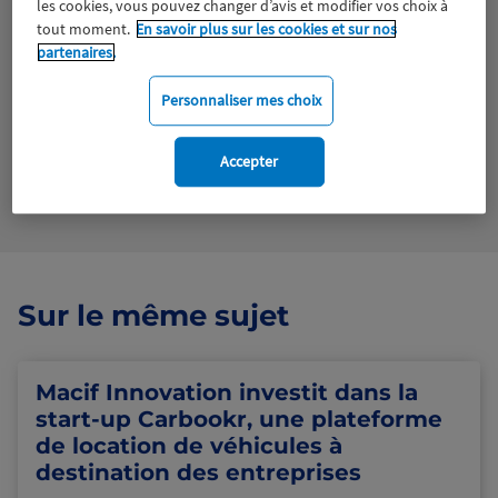
les cookies, vous pouvez changer d’avis et modifier vos choix à
Tous droits réservés
tout moment.
En savoir plus sur les cookies et sur nos
partenaires.
Télécharger le fichier
Personnaliser mes choix
Voir en plein écran
Accepter
Sur le même sujet
Macif Innovation investit dans la
start-up Carbookr, une plateforme
de location de véhicules à
destination des entreprises