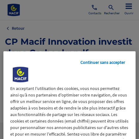
Contacts
Rechercher
Ouvrir
Retour
CP Macif Innovation investit
dans Carbookr.pdf
Continuer sans accepter
20 juin 2023
En acceptant l'utilisation des cookies, vous nous permettez
ainsi qu’à nos partenaires d'optimiser votre navigation, de vous
offrir un meilleur service en ligne, de vous proposer des offres
adaptées à vos besoins et de rendre le site plus interactif grâce
Wiztrust
Certifié avec
aux fonctionnalités de partage sur les réseaux sociaux. Les
trusted
sources
cookies et certaines données (email chiffré) peuvent être utilisés
pour personnaliser nos annonces publicitaires sur d'autres sites
et pour en mesurer l'efficacité. Sentez-vous libre de paramétrer