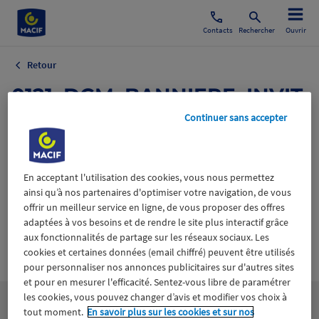
Contacts
Rechercher
Ouvrir
Retour
0121_DCM_BANNIERE_INVIT
ATION-PRESSE_V4.png
Continuer sans accepter
25 février 2021
En acceptant l'utilisation des cookies, vous nous permettez
ainsi qu’à nos partenaires d'optimiser votre navigation, de vous
offrir un meilleur service en ligne, de vous proposer des offres
adaptées à vos besoins et de rendre le site plus interactif grâce
aux fonctionnalités de partage sur les réseaux sociaux. Les
Wiztrust
Certifié avec
cookies et certaines données (email chiffré) peuvent être utilisés
trusted
pour personnaliser nos annonces publicitaires sur d'autres sites
sources
et pour en mesurer l'efficacité. Sentez-vous libre de paramétrer
les cookies, vous pouvez changer d’avis et modifier vos choix à
tout moment.
En savoir plus sur les cookies et sur nos