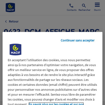
Contacts
Rechercher
Ouvrir
Retour
0422_DCM_AFFICHE_MARC
HE_DES_ENFANTS_PARIS_T
Continuer sans accepter
WITTER_1024x512.jpg
25 août 2022
En acceptant l'utilisation des cookies, vous nous permettez
ainsi qu’à nos partenaires d'optimiser votre navigation, de vous
offrir un meilleur service en ligne, de vous proposer des offres
adaptées à vos besoins et de rendre le site plus interactif grâce
aux fonctionnalités de partage sur les réseaux sociaux. Les
cookies et certaines données (email chiffré) peuvent être utilisés
pour personnaliser nos annonces publicitaires sur d'autres sites
Wiztrust
Certifié avec
et pour en mesurer l'efficacité. Sentez-vous libre de paramétrer
trusted
sources
les cookies, vous pouvez changer d’avis et modifier vos choix à
tout moment.
En savoir plus sur les cookies et sur nos