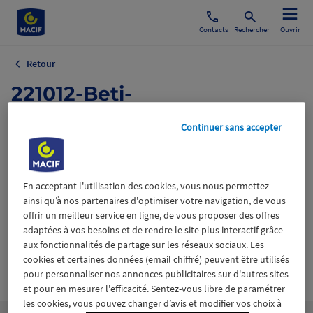
Contacts
Rechercher
Ouvrir
Retour
221012-Beti-
Eurre©fannyvandecandelae
Continuer sans accepter
re-19.jpg
20 novembre 2022
En acceptant l'utilisation des cookies, vous nous permettez
ainsi qu’à nos partenaires d'optimiser votre navigation, de vous
offrir un meilleur service en ligne, de vous proposer des offres
adaptées à vos besoins et de rendre le site plus interactif grâce
aux fonctionnalités de partage sur les réseaux sociaux. Les
cookies et certaines données (email chiffré) peuvent être utilisés
Wiztrust
Certifié avec
pour personnaliser nos annonces publicitaires sur d'autres sites
trusted
et pour en mesurer l'efficacité. Sentez-vous libre de paramétrer
sources
les cookies, vous pouvez changer d’avis et modifier vos choix à