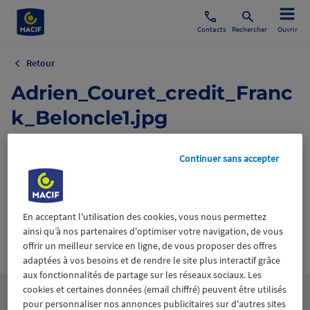
Contacts
Rechercher
Ouvrir
Retour
Adrien_Couret_credit_Franc
k_Beloncle1.jpg
11 janvier 2021
Continuer sans accepter
En acceptant l'utilisation des cookies, vous nous permettez
ainsi qu’à nos partenaires d'optimiser votre navigation, de vous
Wiztrust
Certifié avec
offrir un meilleur service en ligne, de vous proposer des offres
trusted
adaptées à vos besoins et de rendre le site plus interactif grâce
sources
aux fonctionnalités de partage sur les réseaux sociaux. Les
cookies et certaines données (email chiffré) peuvent être utilisés
pour personnaliser nos annonces publicitaires sur d'autres sites