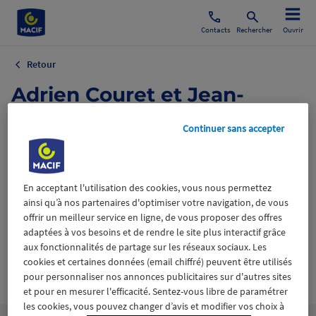
Contacts
Rechercher
Ouvrir
Retour
Adrien Couret et Jean-
Philippe Dogneton_
Continuer sans accepter
©MChefai_Macif_hd.jpg
24 septembre 2019
En acceptant l'utilisation des cookies, vous nous permettez
ainsi qu’à nos partenaires d'optimiser votre navigation, de vous
offrir un meilleur service en ligne, de vous proposer des offres
adaptées à vos besoins et de rendre le site plus interactif grâce
aux fonctionnalités de partage sur les réseaux sociaux. Les
cookies et certaines données (email chiffré) peuvent être utilisés
Wiztrust
Certifié avec
pour personnaliser nos annonces publicitaires sur d'autres sites
trusted
et pour en mesurer l'efficacité. Sentez-vous libre de paramétrer
sources
les cookies, vous pouvez changer d’avis et modifier vos choix à