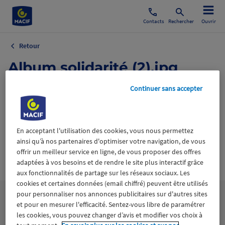
Contacts
Rechercher
Ouvrir
Retour
Album solidarité (2).jpg
4 juin 2024
Continuer sans accepter
En acceptant l'utilisation des cookies, vous nous permettez
ainsi qu’à nos partenaires d'optimiser votre navigation, de vous
offrir un meilleur service en ligne, de vous proposer des offres
Wiztrust
Certifié avec
adaptées à vos besoins et de rendre le site plus interactif grâce
trusted
aux fonctionnalités de partage sur les réseaux sociaux. Les
sources
cookies et certaines données (email chiffré) peuvent être utilisés
pour personnaliser nos annonces publicitaires sur d'autres sites
et pour en mesurer l'efficacité. Sentez-vous libre de paramétrer
les cookies, vous pouvez changer d’avis et modifier vos choix à