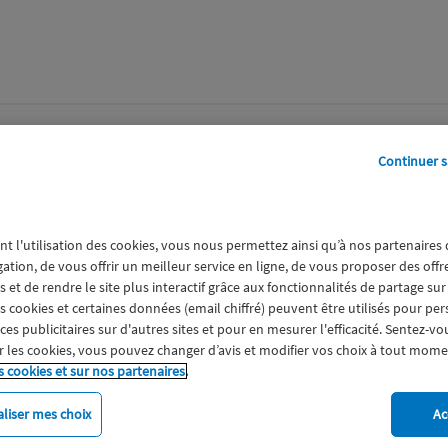
perts
Galerie
A propos
Continuer s
nt l'utilisation des cookies, vous nous permettez ainsi qu’à nos partenaires
gation, de vous offrir un meilleur service en ligne, de vous proposer des off
t_2610VC_2695.JPG
 et de rendre le site plus interactif grâce aux fonctionnalités de partage sur
es cookies et certaines données (email chiffré) peuvent être utilisés pour pe
s publicitaires sur d'autres sites et pour en mesurer l'efficacité. Sentez-vo
 les cookies, vous pouvez changer d’avis et modifier vos choix à tout mome
s cookies et sur nos partenaires.
liser mes choix
Ac