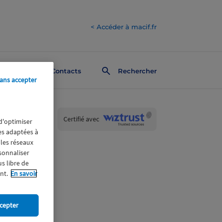
< Accéder à macif.fr
Contacts
Rechercher
ans accepter
Wiztrust
Certifié avec
 d'optimiser
trusted
res adaptées à
sources
 les réseaux
rsonnaliser
us libre de
nt.
En savoir
cepter