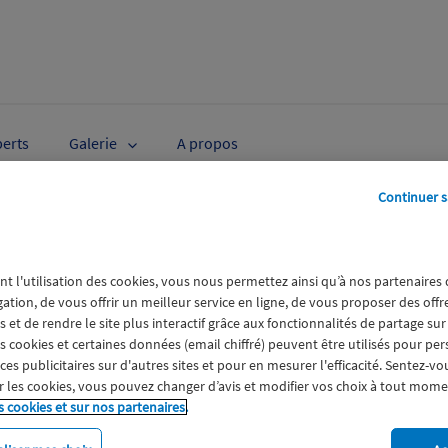
perts
Galerie
A propos
Continuer s
25-10-23 103220.png
nt l'utilisation des cookies, vous nous permettez ainsi qu’à nos partenaires
gation, de vous offrir un meilleur service en ligne, de vous proposer des off
 et de rendre le site plus interactif grâce aux fonctionnalités de partage sur
es cookies et certaines données (email chiffré) peuvent être utilisés pour pe
s publicitaires sur d'autres sites et pour en mesurer l'efficacité. Sentez-vo
 les cookies, vous pouvez changer d’avis et modifier vos choix à tout mome
s cookies et sur nos partenaires.