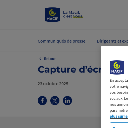
Communiqués de presse
Dirigeants et ex
Retour
Capture d’écran 20
En accepta
23 octobre 2025
votre navi
vos besoins
sociaux. L
nos annonce
paramétrer
plus sur le