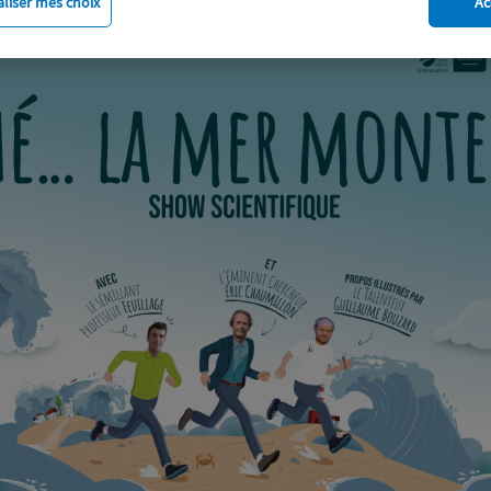
liser mes choix
Ac