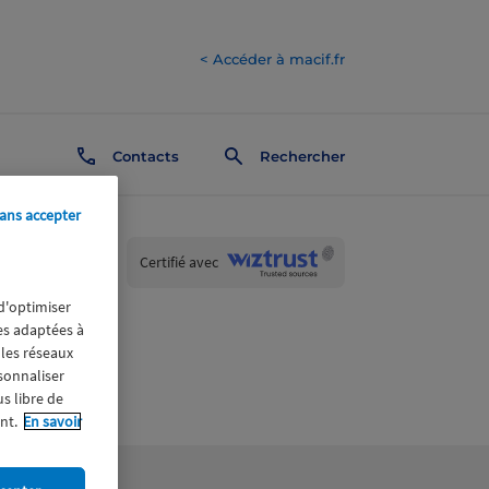
< Accéder à macif.fr
Contacts
Rechercher
ans accepter
Wiztrust
Certifié avec
trusted
sources
 d'optimiser
res adaptées à
 les réseaux
rsonnaliser
us libre de
nt.
En savoir