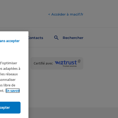
< Accéder à macif.fr
Contacts
Rechercher
ans accepter
Wiztrust
 d'optimiser
Certifié avec
trusted
res adaptées à
sources
 les réseaux
rsonnaliser
us libre de
nt.
En savoir
cepter