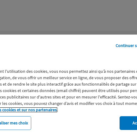
perts
Galerie
A propos
Continuer s
25-01-03 112146.png
nt l'utilisation des cookies, vous nous permettez ainsi qu’à nos partenaires
gation, de vous offrir un meilleur service en ligne, de vous proposer des off
 et de rendre le site plus interactif grâce aux fonctionnalités de partage sur
es cookies et certaines données (email chiffré) peuvent être utilisés pour pe
s publicitaires sur d'autres sites et pour en mesurer l'efficacité. Sentez-vo
 les cookies, vous pouvez changer d’avis et modifier vos choix à tout mome
s cookies et sur nos partenaires.
liser mes choix
Ac