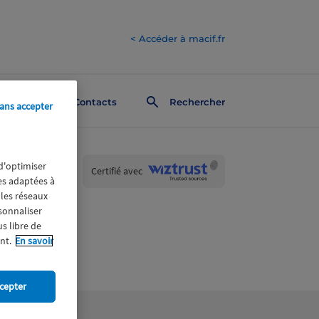
< Accéder à macif.fr
Contacts
Rechercher
ans accepter
 d'optimiser
Wiztrust
Certifié avec
res adaptées à
trusted
sources
 les réseaux
rsonnaliser
us libre de
nt.
En savoir
cepter