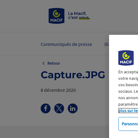
Communiqués de presse
Dirigeants et ex
Retour
Capture.JPG
En accepta
votre navi
vos besoins
8 décembre 2020
sociaux. L
nos annonce
paramétrer
plus sur le
Personna