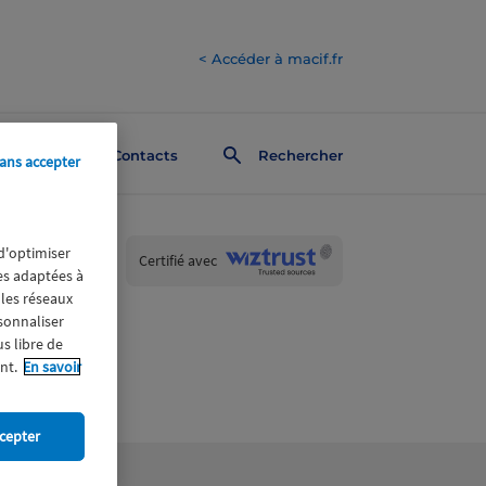
< Accéder à macif.fr
Contacts
Rechercher
ans accepter
 d'optimiser
Wiztrust
Certifié avec
res adaptées à
trusted
sources
 les réseaux
rsonnaliser
us libre de
nt.
En savoir
cepter