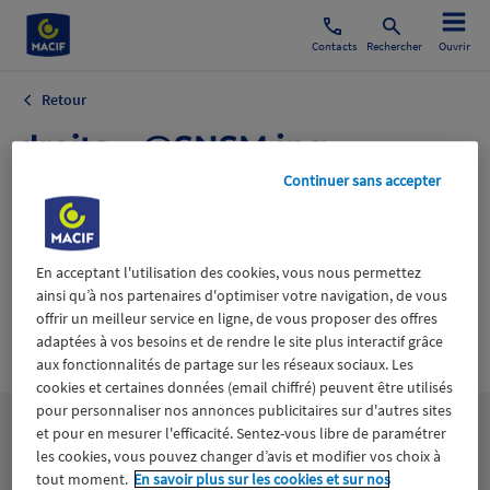
Contacts
Rechercher
Ouvrir
Retour
droits _ @SNSM.jpg
Continuer sans accepter
1 juillet 2025
En acceptant l'utilisation des cookies, vous nous permettez
ainsi qu’à nos partenaires d'optimiser votre navigation, de vous
offrir un meilleur service en ligne, de vous proposer des offres
adaptées à vos besoins et de rendre le site plus interactif grâce
Wiztrust
Certifié avec
aux fonctionnalités de partage sur les réseaux sociaux. Les
trusted
sources
cookies et certaines données (email chiffré) peuvent être utilisés
pour personnaliser nos annonces publicitaires sur d'autres sites
et pour en mesurer l'efficacité. Sentez-vous libre de paramétrer
les cookies, vous pouvez changer d’avis et modifier vos choix à
tout moment.
En savoir plus sur les cookies et sur nos