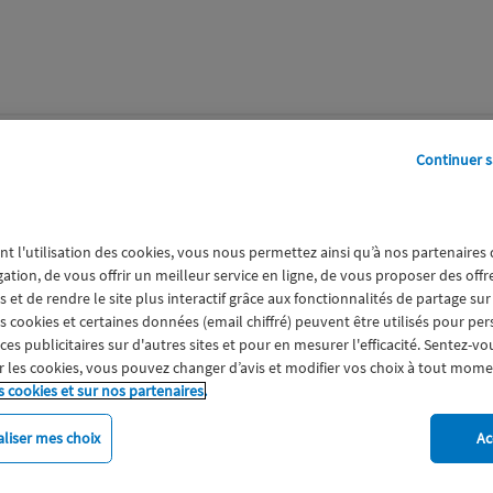
perts
Galerie
A propos
Continuer s
nt l'utilisation des cookies, vous nous permettez ainsi qu’à nos partenaires
gation, de vous offrir un meilleur service en ligne, de vous proposer des off
 et de rendre le site plus interactif grâce aux fonctionnalités de partage sur
es cookies et certaines données (email chiffré) peuvent être utilisés pour pe
s publicitaires sur d'autres sites et pour en mesurer l'efficacité. Sentez-vo
 les cookies, vous pouvez changer d’avis et modifier vos choix à tout mome
s cookies et sur nos partenaires.
liser mes choix
Ac