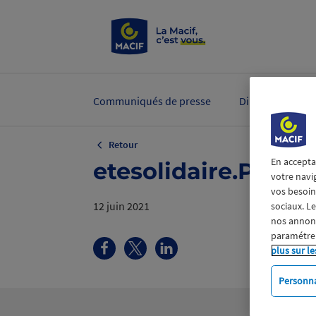
Communiqués de presse
Dirigeants et ex
Retour
En accepta
etesolidaire.PNG
votre navi
vos besoins
12 juin 2021
sociaux. L
nos annonce
paramétrer
plus sur le
Personna