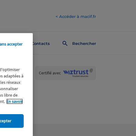
< Accéder à macif.fr
Contacts
Rechercher
ans accepter
 d'optimiser
Wiztrust
Certifié avec
res adaptées à
trusted
sources
 les réseaux
rsonnaliser
us libre de
nt.
En savoir
cepter