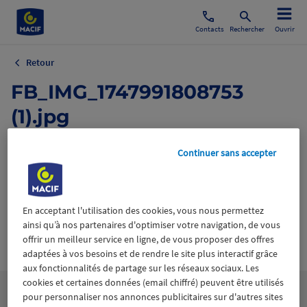
Contacts
Rechercher
Ouvrir
Retour
FB_IMG_1747991808753
(1).jpg
4 juin 2025
Continuer sans accepter
En acceptant l'utilisation des cookies, vous nous permettez
ainsi qu’à nos partenaires d'optimiser votre navigation, de vous
offrir un meilleur service en ligne, de vous proposer des offres
Wiztrust
Certifié avec
trusted
adaptées à vos besoins et de rendre le site plus interactif grâce
sources
aux fonctionnalités de partage sur les réseaux sociaux. Les
cookies et certaines données (email chiffré) peuvent être utilisés
pour personnaliser nos annonces publicitaires sur d'autres sites