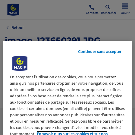
Contacts
Rechercher
Ouvrir
Retour
image_123650291.JPG
Continuer sans accepter
9 novembre 2024
En acceptant l'utilisation des cookies, vous nous permettez
ainsi qu’à nos partenaires d'optimiser votre navigation, de vous
offrir un meilleur service en ligne, de vous proposer des offres
Wiztrust
adaptées à vos besoins et de rendre le site plus interactif grâce
Certifié avec
trusted
aux fonctionnalités de partage sur les réseaux sociaux. Les
sources
cookies et certaines données (email chiffré) peuvent être utilisés
pour personnaliser nos annonces publicitaires sur d'autres sites
et pour en mesurer l'efficacité. Sentez-vous libre de paramétrer
les cookies, vous pouvez changer d’avis et modifier vos choix à
tout moment.
En savoir plus sur les cookies et sur nos