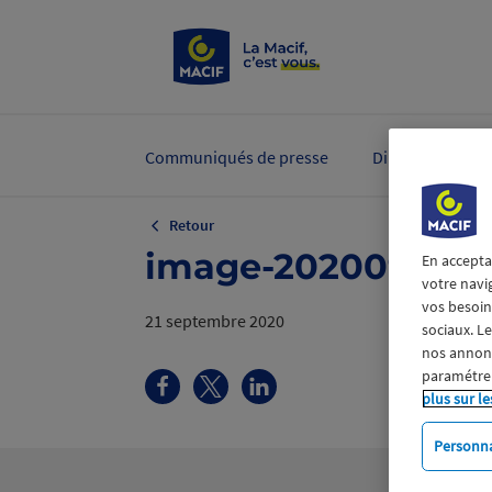
Communiqués de presse
Dirigeants et ex
Retour
image-20200921154
En accepta
votre navi
vos besoins
21 septembre 2020
sociaux. L
nos annonce
paramétrer
plus sur le
Personna