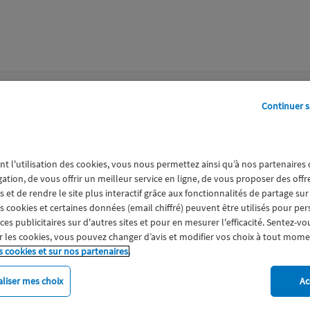
perts
Galerie
A propos
Continuer s
922-1.png
nt l'utilisation des cookies, vous nous permettez ainsi qu’à nos partenaires
gation, de vous offrir un meilleur service en ligne, de vous proposer des off
 et de rendre le site plus interactif grâce aux fonctionnalités de partage sur
es cookies et certaines données (email chiffré) peuvent être utilisés pour pe
s publicitaires sur d'autres sites et pour en mesurer l'efficacité. Sentez-vo
 les cookies, vous pouvez changer d’avis et modifier vos choix à tout mome
s cookies et sur nos partenaires.
liser mes choix
Ac