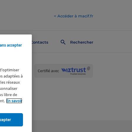
< Accéder à macif.fr
Contacts
Rechercher
ans accepter
 d'optimiser
Wiztrust
Certifié avec
trusted
res adaptées à
sources
 les réseaux
rsonnaliser
us libre de
nt.
En savoir
cepter