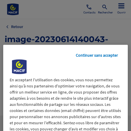
Contacts
Rechercher
Ouvrir
Retour
image-20230614140043-
1.png
Continuer sans accepter
14 juin 2023
En acceptant l'utilisation des cookies, vous nous permettez
ainsi qu’à nos partenaires d'optimiser votre navigation, de vous
offrir un meilleur service en ligne, de vous proposer des offres
adaptées à vos besoins et de rendre le site plus interactif grâce
Wiztrust
Certifié avec
aux fonctionnalités de partage sur les réseaux sociaux. Les
trusted
cookies et certaines données (email chiffré) peuvent être utilisés
sources
pour personnaliser nos annonces publicitaires sur d'autres sites
et pour en mesurer l'efficacité. Sentez-vous libre de paramétrer
les cookies, vous pouvez changer d’avis et modifier vos choix à