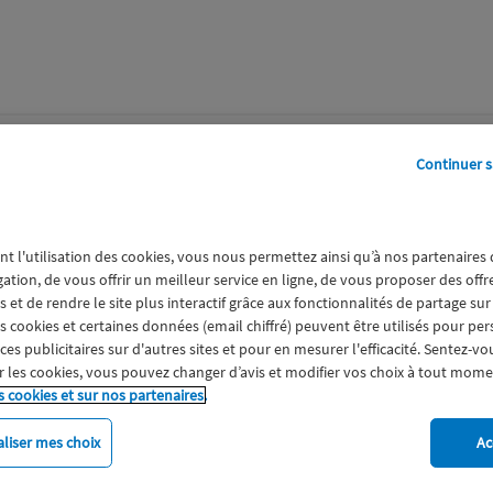
perts
Galerie
A propos
Continuer s
g
nt l'utilisation des cookies, vous nous permettez ainsi qu’à nos partenaires
gation, de vous offrir un meilleur service en ligne, de vous proposer des off
 et de rendre le site plus interactif grâce aux fonctionnalités de partage sur
es cookies et certaines données (email chiffré) peuvent être utilisés pour pe
s publicitaires sur d'autres sites et pour en mesurer l'efficacité. Sentez-vo
 les cookies, vous pouvez changer d’avis et modifier vos choix à tout mome
s cookies et sur nos partenaires.
liser mes choix
Ac