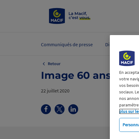
Communiqués de presse
Dirigeants et ex
Retour
Image 60 ans 2.pn
En accepta
votre navi
vos besoins
22 juillet 2020
sociaux. L
nos annonce
paramétrer
plus sur le
Personna