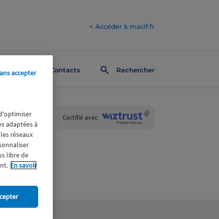
< Accéder à macif.fr
Contacts
Rechercher
ans accepter
 d'optimiser
Wiztrust
Certifié avec
res adaptées à
trusted
sources
 les réseaux
rsonnaliser
us libre de
nt.
En savoir
cepter