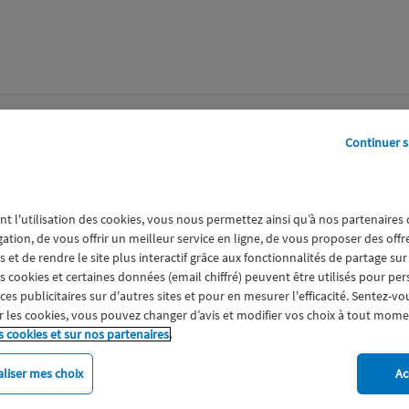
perts
Galerie
A propos
Continuer s
nt l'utilisation des cookies, vous nous permettez ainsi qu’à nos partenaires
gation, de vous offrir un meilleur service en ligne, de vous proposer des off
 et de rendre le site plus interactif grâce aux fonctionnalités de partage sur
es cookies et certaines données (email chiffré) peuvent être utilisés pour pe
s publicitaires sur d'autres sites et pour en mesurer l'efficacité. Sentez-vo
 les cookies, vous pouvez changer d’avis et modifier vos choix à tout mome
s cookies et sur nos partenaires.
liser mes choix
Ac