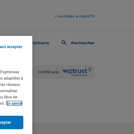
< Accéder à macif.fr
Contacts
Rechercher
ans accepter
Wiztrust
Certifié avec
 d'optimiser
trusted
res adaptées à
sources
 les réseaux
rsonnaliser
us libre de
nt.
En savoir
cepter