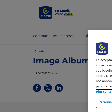
Communiqués de presse
Dirigeants et ex
Retour
Image Album.png
En accepta
votre navi
vos besoins
13 octobre 2020
sociaux. L
nos annonce
paramétrer
plus sur le
Personna