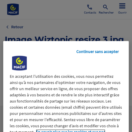
Contacts
Rechercher
Ouvrir
Retour
Image Wiztopic resize 3.jpg
Continuer sans accepter
26 février 2020
En acceptant l'utilisation des cookies, vous nous permettez
ainsi qu’à nos partenaires d'optimiser votre navigation, de vous
offrir un meilleur service en ligne, de vous proposer des offres
Wiztrust
Certifié avec
adaptées à vos besoins et de rendre le site plus interactif grâce
trusted
aux fonctionnalités de partage sur les réseaux sociaux. Les
sources
cookies et certaines données (email chiffré) peuvent être utilisés
pour personnaliser nos annonces publicitaires sur d'autres sites
et pour en mesurer l'efficacité. Sentez-vous libre de paramétrer
les cookies, vous pouvez changer d’avis et modifier vos choix à
tout moment.
En savoir plus sur les cookies et sur nos